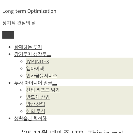
콘
Long-term Optimization
텐
츠
장기적 관점의 삶
로
바
메뉴
로
가
함께하는 투자
기
장기투자 성장주
하
JYP INDEX
위
엠아이텍
메
뉴
인카금융서비스
확
투자 아이디어 발굴
장
하
산업 리포트 읽기
위
반도체 산업
메
뉴
방산 산업
확
해외 주식
장
생활습관 최적화
‘25.11월 넷째주 LTO, This is me!