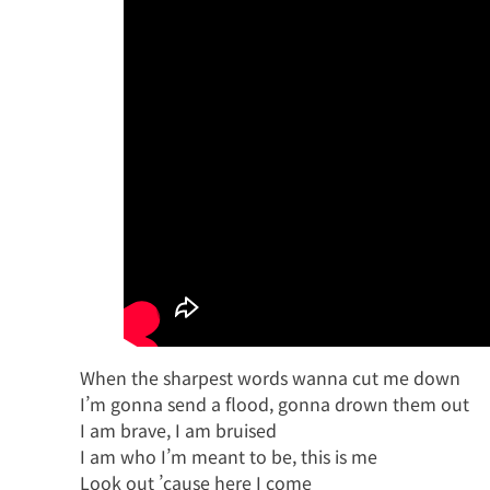
When the sharpest words wanna cut me down
I’m gonna send a flood, gonna drown them out
I am brave, I am bruised
I am who I’m meant to be, this is me
Look out ’cause here I come