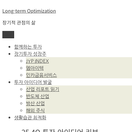
콘
Long-term Optimization
텐
츠
장기적 관점의 삶
로
바
메뉴
로
가
함께하는 투자
기
장기투자 성장주
JYP INDEX
엠아이텍
인카금융서비스
투자 아이디어 발굴
산업 리포트 읽기
반도체 산업
방산 산업
해외 주식
생활습관 최적화
25.4Q 투자 아이디어 리뷰