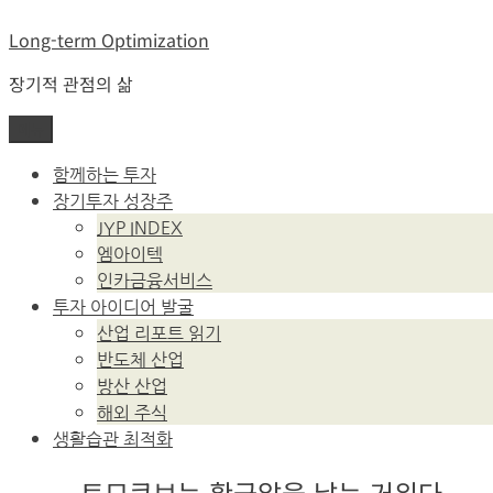
콘
Long-term Optimization
텐
츠
장기적 관점의 삶
로
바
메뉴
로
가
함께하는 투자
기
장기투자 성장주
JYP INDEX
엠아이텍
인카금융서비스
투자 아이디어 발굴
산업 리포트 읽기
반도체 산업
방산 산업
해외 주식
생활습관 최적화
토모큐브는 황금알을 낳는 거위다