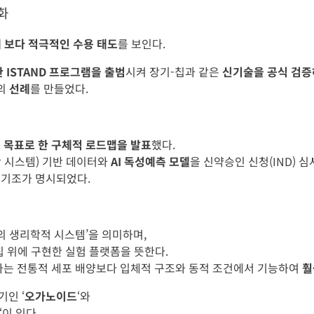
화
해 보다 적극적인 수용 태도
를 보인다.
 ISTAND 프로그램을 출범
시켜 장기-칩과 같은
신기술을 공식 검증
의
선례
를 만들었다.
 목표로 한 구체적 로드맵을 발표
했다.
로생리학 시스템) 기반 데이터와
AI 독성예측 모델
을 신약승인 신청(IND) 
 기조가 명시되었다.
의 생리학적 시스템’을 의미하며,
칩 위에 구현한 실험 플랫폼을 뜻한다.
자라는 전통적 세포 배양보다 입체적 구조와 동적 조건에서 기능하여
훨
인 ‘
오가노이드
‘와
‘이 있다.