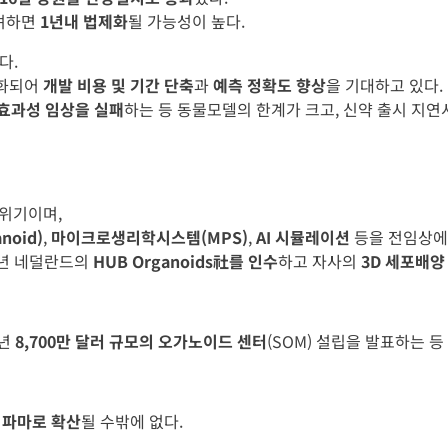
고려하면
1년내 법제화
될 가능성이 높다.
다.
완화되어
개발 비용 및 기간 단축
과
예측 정확도 향상
을 기대하고 있다.
/효과성 임상을 실패
하는 등 동물모델의 한계가 크고, 신약 출시 지
분위기이며,
noid)
,
마이크로생리학시스템(MPS)
,
AI 시뮬레이션
등을 전임상에
24년 네덜란드의
HUB Organoids社를 인수
하고 자사의
3D 세포배양
5년
8,700만 달러 규모의 오가노이드 센터
(SOM) 설립을 발표하는 
빅파마로 확산
될 수밖에 없다.