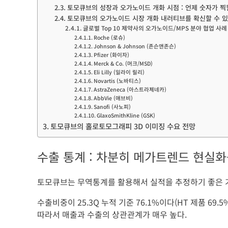
토모큐브의 성장과 오가노이드 개화 시점 : 언제 숫자가 찍
토모큐브의 오가노이드 시장 개화 내러티브를 확신할 수 있
글로벌 Top 10 제약사의 오가노이드/MPS 분야 협업 사례 (
Roche (로슈)
Johnson & Johnson (존슨앤존슨)
Pfizer (화이자)
Merck & Co. (머크/MSD)
Eli Lilly (일라이 릴리)
Novartis (노바티스)
AstraZeneca (아스트라제네카)
AbbVie (애브비)
Sanofi (사노피)
GlaxoSmithKline (GSK)
토모큐브의 홀로토모그래피 3D 이미징 수요 전망
수출 통계 : 차분히 메가트렌드 현실
토모큐브는 무역통계를 활용해서 실적을 추정하기 좋은 
수출비중이 25.3Q 누적 기준 76.1%이다(HT 제품 69.5
따라서 매출과 수출의 상관관계가 매우 높다.