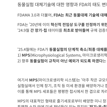
동물실험 대체기술에 대한 영향과 FDA의 태도 변
FDAMA 3.0과 더불어,
FDA는 최근 동물대체 기술에 대
FDA는 ’20년에 이미
혁신적 전임상 도구를 인정하기 위한
‘24.9월
간 장기-칩
데이터를
최초로 받아들여
규제 검증
‘25.4월에는 FDA가
동물실험의 단계적 축소/최종 대체를
1)
MPS
(Microphysiological Systems, 마이크
2) 향후
동물실험이 규칙이 아닌 예외가 되도록 하겠다
는
여기서
MPS
(마이크로생리학 시스템)는 ‘아주 작은 규모
실험실에서 인체 장기, 조직 등 미세 환경을 배양하거나 
이를 통해 MPS 세포들은 평평한 접시에서 한 겹으로 
MPS의 대표적인 형태로 줄기세포로부터 배양한 미니 장기
투명한 소자 안에 미세 채널들이 있는 장치인 ‘
장기-온-칩