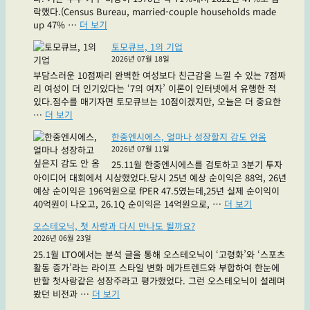
진
는
락했다.(Census Bureau, married-couple households made
2
좋
"Freshpet(FRPT),
up 47% …
더 보기
상
은
동
결
주
토모큐브, 1의 기업
물
과
식"
2026년 07월 18일
도
·RWD
부담스러운 10점짜리 완벽한 여성보다 친근감을 느낄 수 있는 7점짜
가
라
리 여성이 더 인기있다는 ‘7의 여자’ 이론이 인터넷에서 유행한 적
족
는
있다.점수를 매기자면 토모큐브는 10점이겠지만, 오늘은 더 중요한
이
파
"토
…
더 보기
다"
란
모
약
한중엔시에스, 얼마나 성장할지 감도 안옴
큐
드
2026년 07월 11일
브,
실
25.11월 한중엔시에스를 검토하고 3분기 투자
1
래
아이디어 대회에서 시상했었다.당시 25년 예상 순이익은 88억, 26년
의
요?
예상 순이익은 196억원으로 fPER 47.5였는데,25년 실제 순이익이
기
빨
"한
40억원이 나오고, 26.1Q 순이익은 14억원으로, …
더 보기
업"
간
중
약
오스테오닉, 첫 사랑과 다시 만나도 될까요?
엔
은
2026년 06월 23일
시
여
25.1월 LTO에서는 분석 글을 통해 오스테오닉이 ‘고령화’와 ‘스포츠
에
기
활동 증가’라는 라이프 스타일 변화 메가트렌드와 부합하여 한눈에
스,
있
반할 첫사랑같은 성장주라고 평가했었다. 그런 오스테오닉이 설레며
얼
습
"오
봤던 비전과 …
더 보기
마
니
스
나