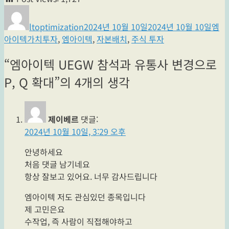
글
작
카
쓴
성
테
ltoptimization
2024년 10월 10일
2024년 10월 10일
엠
이
일
고
태
아이텍
가치투자
,
엠아이텍
,
자본배치
,
주식 투자
자
리
그
“엠아이텍 UEGW 참석과 유통사 변경으로
P, Q 확대”의 4개의 생각
제이베르
댓글:
2024년 10월 10일, 3:29 오후
안녕하세요
처음 댓글 남기네요
항상 잘보고 있어요. 너무 감사드립니다
엠아이텍 저도 관심있던 종목입니다
제 고민은요
수작업, 즉 사람이 직접해야하고