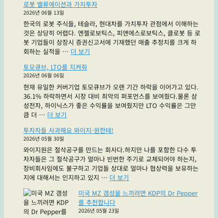
로봇 밸류에이션과 가치투자
다"
테
성
2026년 06월 13일
오
장
한국의 로봇 주식들, 테슬라, 현대차를 가치투자 관점에서 이해하는
닉,
할
것은 상당히 어렵다. 엔젤로보틱스, 피앤에스로보틱스, 클로봇 등 로
첫
지
봇 기업들이 상장시 증권신고서에 기재했던 매출 추정치를 크게 하
사
감
"로
회하는 실적을 …
더 보기
랑
도
봇
과
안
토모큐브, LTO를 지켜줘
밸
다
옴"
2026년 06월 06일
류
시
현재 유일한 커버기업 토모큐브가 오랜 기간 하락을 이어가고 있다.
에
만
36.1% 하락하면서 시장 대비 최악의 퍼포먼스를 보여줬다.물론 삼
이
나
성전자, 하이닉스가 좋은 수익률을 보여줬지만 LTO 수익률은 그만
션
도
"토
큼 더 …
더 보기
과
될
모
가
까
투자자들 사과해요 와이지-원한테!
큐
치
요?"
2026년 05월 30일
브,
투
와이지원은 절삭공구를 만드는 회사다.하지만 나를 포함한 다수 투
LTO
자"
자자들은 그 절삭공구가 얼마나 빈번한 주기로 교체되어야 하는지,
를
장비회사임에도 불구하고 기업들 상대로 얼마나 협상력을 보유하는
지
"투
지에 대해서는 인지하고 있지 …
더 보기
켜
자
줘"
미국 MZ 갬성을 느끼려면 KDP의 Dr Pepper
자
를 추천합니다
들
2026년 05월 23일
사