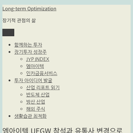
콘
Long-term Optimization
텐
장기적 관점의 삶
츠
로
메뉴
바
로
함께하는 투자
가
장기투자 성장주
기
JYP INDEX
엠아이텍
인카금융서비스
투자 아이디어 발굴
산업 리포트 읽기
반도체 산업
방산 산업
해외 주식
생활습관 최적화
엠아이텍 UEGW 참석과 유통사 변경으로