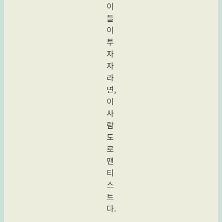
이
들
이
투
자
자
라
면,
이
사
람
도
로
맨
티
스
트
다.