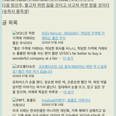
전
다
다음
방산주, 팔고자 하면 잃을 것이고 사고자 하면 얻을 것이다
탐
글:
음
(숏즉사 롱즉생)
색
글:
글 목록
VCEL(Vericel : NASDAQ), 적당한 가격에 거
래되는 좋은 주식
2026년 07월 24일
“좋은 가격에 거래되는 적당한 회사를 사느니, 적당한 가격에 거래되
는 훌륭한 회사를 사는 편이 훨씬 낫다(It’s far better to buy a
"VCEL(Vericel
wonderful company at a fair …
더 보기
:
코오롱티슈진 2상 결과·RWD라는 파란 약 드실래
NASDAQ),
요? 빨간 약은 여기 있습니다
적
2026년 07월 20일
당
모피어스가 손을 편다. 왼손엔 파란 약, 오른손엔 빨간 약. 파란 약을
한
삼키면 이야기는 여기서 끝난다. 침대에서 눈을 뜨고, 믿고 싶은 것
가
"코
을 믿으며, 어제와 똑같은 하루로 …
더 보기
격
오
에
Freshpet(FRPT), 동물도 가족이다
롱
거
2026년 07월 19일
티
래
미국 사회는 한국만큼은 아니지만 개인화, 가족 해체가 심해지고 있
슈
되
다. 기혼 부부 가구 비중이 1970년 약 71%에서 2022년 47%로 급