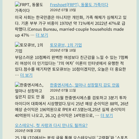
오
에
Freshpet(FRPT), 동물도 가족이다
롱
거
2026년 07월 19일
티
래
미국 사회는 한국만큼은 아니지만 개인화, 가족 해체가 심해지고 있
슈
되
다. 기혼 부부 가구 비중이 1970년 약 71%에서 2022년 47%로 급
진
는
락했다.(Census Bureau, married-couple households made
2
좋
"Freshpet(FRPT),
up 47% …
더 보기
상
은
동
결
주
토모큐브, 1의 기업
물
과
식"
2026년 07월 18일
도
·RWD
부담스러운 10점짜리 완벽한 여성보다 친근감을 느낄 수 있는 7점짜
가
라
리 여성이 더 인기있다는 ‘7의 여자’ 이론이 인터넷에서 유행한 적
족
는
있다.점수를 매기자면 토모큐브는 10점이겠지만, 오늘은 더 중요한
이
파
"토
…
더 보기
다"
란
모
약
한중엔시에스, 얼마나 성장할지 감도 안옴
큐
드
2026년 07월 11일
브,
실
25.11월 한중엔시에스를 검토하고 3분기 투자
1
래
아이디어 대회에서 시상했었다.당시 25년 예상 순이익은 88억, 26년
의
요?
예상 순이익은 196억원으로 fPER 47.5였는데,25년 실제 순이익이
기
빨
"한
40억원이 나오고, 26.1Q 순이익은 14억원으로, …
더 보기
업"
간
중
약
오스테오닉, 첫 사랑과 다시 만나도 될까요?
엔
은
2026년 06월 23일
시
여
25.1월 LTO에서는 분석 글을 통해 오스테오닉이 ‘고령화’와 ‘스포츠
에