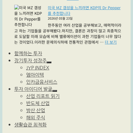
자
줘"
미국 MZ 갬성을 느끼려면 KDP의 Dr Pepper
자
를 추천합니다
들
2026년 05월 23일
사
한주동안 여러 산업을 공부해보고, 매력적이라
과
고 하는 기업들을 공부해봤다.하지만, 결론은 과장이 많고 최종적으
해
로 도달할 미래 모습에 비해 밸류에이션이 과한 기업들이 너무 많다
요
"미
는 것이었다.이러한 문제의식하에 전통적인 관점에서 …
더 보기
와
국
이
MZ
함께하는 투자
지-
갬
원
장기투자 성장주
성
하
한
JYP INDEX
을
위
테!"
엠아이텍
느
메
끼
뉴
인카금융서비스
려
확
투자 아이디어 발굴
면
장
하
산업 리포트 읽기
KDP
위
반도체 산업
의
메
Dr
뉴
방산 산업
Pepper
확
해외 주식
를
장
생활습관 최적화
추
천