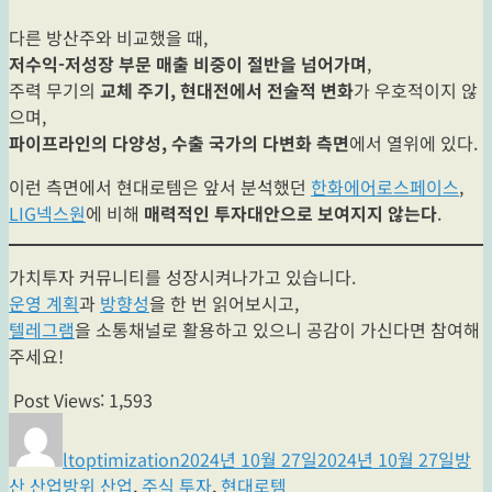
다른 방산주와 비교했을 때,
저수익-저성장 부문 매출 비중이 절반을 넘어가며
,
주력 무기의
교체 주기, 현대전에서 전술적 변화
가 우호적이지 않
으며,
파이프라인의 다양성, 수출 국가의 다변화 측면
에서 열위에 있다.
이런 측면에서 현대로템은 앞서 분석했던
한화에어로스페이스
,
LIG넥스원
에 비해
매력적인 투자대안으로 보여지지 않는다
.
가치투자 커뮤니티를 성장시켜나가고 있습니다.
운영 계획
과
방향성
을 한 번 읽어보시고,
텔레그램
을 소통채널로 활용하고 있으니 공감이 가신다면 참여해
주세요!
Post Views:
1,593
글
작
카
쓴
성
테
ltoptimization
2024년 10월 27일
2024년 10월 27일
방
이
일
고
태
산 산업
방위 산업
,
주식 투자
,
현대로템