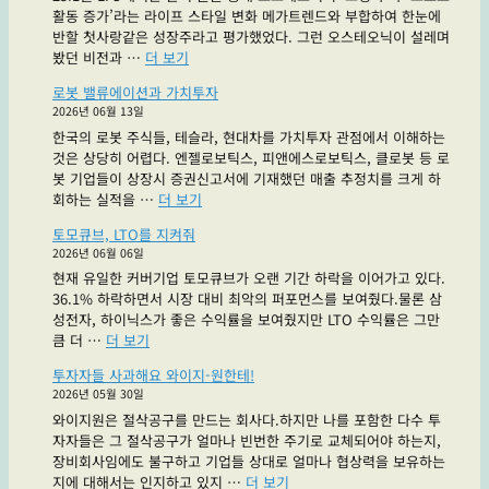
기
활동 증가’라는 라이프 스타일 변화 메가트렌드와 부합하여 한눈에
스,
있
반할 첫사랑같은 성장주라고 평가했었다. 그런 오스테오닉이 설레며
얼
습
"오
봤던 비전과 …
더 보기
마
니
스
나
로봇 밸류에이션과 가치투자
다"
테
성
2026년 06월 13일
오
장
한국의 로봇 주식들, 테슬라, 현대차를 가치투자 관점에서 이해하는
닉,
할
것은 상당히 어렵다. 엔젤로보틱스, 피앤에스로보틱스, 클로봇 등 로
첫
지
봇 기업들이 상장시 증권신고서에 기재했던 매출 추정치를 크게 하
사
감
"로
회하는 실적을 …
더 보기
랑
도
봇
과
안
토모큐브, LTO를 지켜줘
밸
다
옴"
2026년 06월 06일
류
시
현재 유일한 커버기업 토모큐브가 오랜 기간 하락을 이어가고 있다.
에
만
36.1% 하락하면서 시장 대비 최악의 퍼포먼스를 보여줬다.물론 삼
이
나
성전자, 하이닉스가 좋은 수익률을 보여줬지만 LTO 수익률은 그만
션
도
"토
큼 더 …
더 보기
과
될
모
가
까
투자자들 사과해요 와이지-원한테!
큐
치
요?"
2026년 05월 30일
브,
투
와이지원은 절삭공구를 만드는 회사다.하지만 나를 포함한 다수 투
LTO
자"
자자들은 그 절삭공구가 얼마나 빈번한 주기로 교체되어야 하는지,
를
장비회사임에도 불구하고 기업들 상대로 얼마나 협상력을 보유하는
지
"투
지에 대해서는 인지하고 있지 …
더 보기
켜