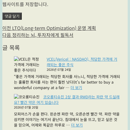
웹사이트를 저장합니다.
글
이
이전
LTO(Long-term Optimization) 운영 계획
전
다
다음
정리하는 뇌, 투자자에게 필독서
탐
글:
음
글 목록
색
글:
VCEL(Vericel : NASDAQ), 적당한 가격에 거
래되는 좋은 주식
2026년 07월 24일
“좋은 가격에 거래되는 적당한 회사를 사느니, 적당한 가격에 거래되
는 훌륭한 회사를 사는 편이 훨씬 낫다(It’s far better to buy a
"VCEL(Vericel
wonderful company at a fair …
더 보기
:
코오롱티슈진 2상 결과·RWD라는 파란 약 드실래
NASDAQ),
요? 빨간 약은 여기 있습니다
적
2026년 07월 20일
당
모피어스가 손을 편다. 왼손엔 파란 약, 오른손엔 빨간 약. 파란 약을
한
삼키면 이야기는 여기서 끝난다. 침대에서 눈을 뜨고, 믿고 싶은 것
가
"코
을 믿으며, 어제와 똑같은 하루로 …
더 보기
격