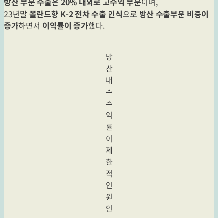
방산 부문 수출은 20% 내외로 고수익 부문
이며,
23년말
폴란드향 K-2 전차 수출 인식
으로
방산 수출부문 비중이
증가
하면서
이익률이 증가
했다.
방
산
내
수
수
익
률
이
제
한
적
인
원
인