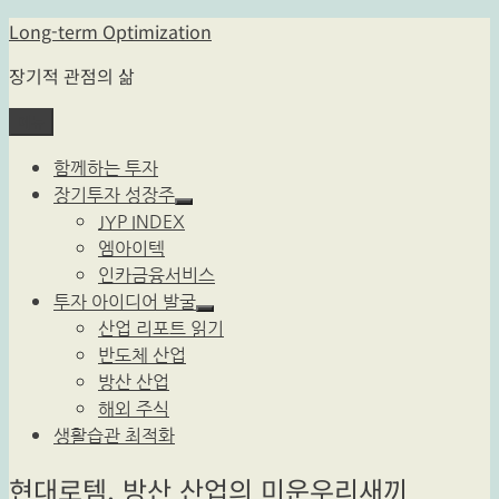
콘
Long-term Optimization
텐
장기적 관점의 삶
츠
로
메뉴
바
로
함께하는 투자
가
장기투자 성장주
하
기
JYP INDEX
위
엠아이텍
메
뉴
인카금융서비스
확
투자 아이디어 발굴
장
하
산업 리포트 읽기
위
반도체 산업
메
뉴
방산 산업
확
해외 주식
장
생활습관 최적화
현대로템, 방산 산업의 미운우리새끼