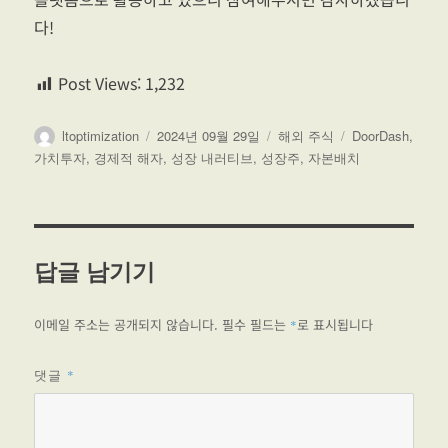
다!
Post Views:
1,232
글
작
카
태
ltoptimization
2024년 09월 29일
해외 주식
DoorDash
,
쓴
성
테
그
가치투자
,
경제적 해자
,
성장 내러티브
,
성장주
,
자본배치
이
일
고
자
리
답글 남기기
이메일 주소는 공개되지 않습니다.
필수 필드는
로 표시됩니다
*
댓글
*