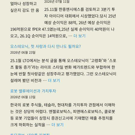
2026년 07월 11일
25.11월 한중엔시에스를 검토하고 3분기 투
자 아이디어 대회에서 시상했었다.당시 25년
예상 순이익은 88억, 26년 예상 순이익은
196억원으로 fPER 47.5였는데,25년 실제 순이익이 40억원이 나
"한중엔시에스, 얼마나 성장할
오고, 26.1Q 순이익은 14억원으로, …
더 보기
오스테오닉, 첫 사랑과 다시 만나도 될까요?
2026년 06월 23일
25.1월 LTO에서는 분석 글을 통해 오스테오닉이 ‘고령화’와 ‘스포
츠 활동 증가’라는 라이프 스타일 변화 메가트렌드와 부합하여 한
눈에 반할 첫사랑같은 성장주라고 평가했었다. 그런 오스테오닉이
"오스테오닉, 첫 사랑과 다시 만나도 될까요?"
설레며 봤던 비전과 …
더 보기
로봇 밸류에이션과 가치투자
2026년 06월 13일
한국의 로봇 주식들, 테슬라, 현대차를 가치투자 관점에서 이해하
는 것은 상당히 어렵다. 엔젤로보틱스, 피앤에스로보틱스, 클로봇
등 로봇 기업들이 상장시 증권신고서에 기재했던 매출 추정치를
"로봇 밸류에이션과 가치투자"
크게 하회하는 실적을 …
더 보기