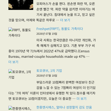
모피어스가 손을 편다. 왼손엔 파란 약, 오른
손엔 빨간 약. 파란 약을 삼키면 이야기는 여
기서 끝난다. 침대에서 눈을 뜨고, 믿고 싶은
"코오롱티슈진 2상 결과·RWD
것을 믿으며, 어제와 똑같은 하루로 …
더 보기
Freshpet(FRPT), 동물도 가족이다
2026년 07월 19일
미국 사회는 한국만큼은 아니지만 개인화, 가
족 해체가 심해지고 있다. 기혼 부부 가구 비
중이 1970년 약 71%에서 2022년 47%로 급락했다.(Census
Bureau, married-couple households made up 47% …
"Freshpet(FRPT), 동물도 가족이다"
더 보기
토모큐브, 1의 기업
2026년 07월 18일
부담스러운 10점짜리 완벽한 여성보다 친근
감을 느낄 수 있는 7점짜리 여성이 더 인기있
다는 ‘7의 여자’ 이론이 인터넷에서 유행한 적 있다.점수를 매기자
"토모큐브, 1의 기
면 토모큐브는 10점이겠지만, 오늘은 더 중요한 …
더 보기
한중엔시에스, 얼마나 성장할지 감도 안옴