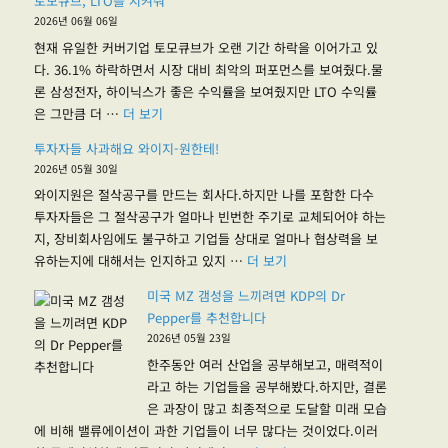
토모큐브, LTO를 지켜줘
2026년 06월 06일
현재 유일한 커버기업 토모큐브가 오랜 기간 하락을 이어가고 있
다. 36.1% 하락하면서 시장 대비 최악의 퍼포먼스를 보여줬다.물
론 삼성전자, 하이닉스가 좋은 수익률을 보여줬지만 LTO 수익률
"토모큐브, LTO를 지켜줘"
은 그만큼 더 …
더 보기
투자자들 사과해요 와이지-원한테!
2026년 05월 30일
와이지원은 절삭공구를 만드는 회사다.하지만 나를 포함한 다수
투자자들은 그 절삭공구가 얼마나 빈번한 주기로 교체되어야 하는
지, 장비회사임에도 불구하고 기업들 상대로 얼마나 협상력을 보
"투자자들 사과해요 와이지-원
유하는지에 대해서는 인지하고 있지 …
더 보기
미국 MZ 갬성을 느끼려면 KDP의 Dr
Pepper를 추천합니다
2026년 05월 23일
한주동안 여러 산업을 공부해보고, 매력적이
라고 하는 기업들을 공부해봤다.하지만, 결론
은 과장이 많고 최종적으로 도달할 미래 모습
에 비해 밸류에이션이 과한 기업들이 너무 많다는 것이었다.이러