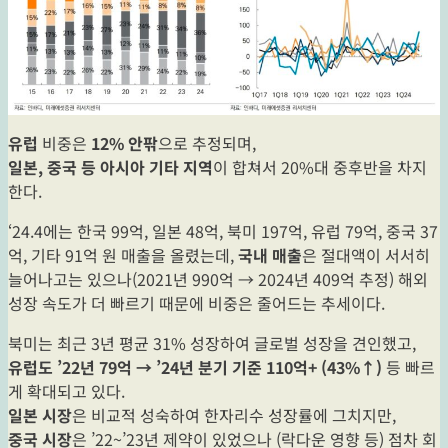
유럽
비중은
12% 안팎
으로 추정되며,
일본, 중국 등 아시아 기타 지역
이 합쳐서 20%대 중후반을 차지
한다.
‘24.4에는 한국 99억, 일본 48억, 북미 197억, 유럽 79억, 중국 37
억, 기타 91억 원 매출을 올렸는데,
국내 매출
은 절대액이 서서히
늘어나고는 있으나(2021년 990억 → 2024년 409억 추정) 해외
성장 속도가 더 빠르기 때문에 비중은 줄어드는 추세이다.
북미는 최근 3년 평균 31% 성장하여 글로벌 성장을 견인했고,
유럽도 ’22년 79억 → ’24년 분기 기준 110억+ (43%↑)
등 빠르
게 확대되고 있다.
일본 시장
은 비교적 성숙하여 한자리수 성장률에 그치지만,
중국 시장
은 ’22~’23년 제약이 있었으나 (락다운 영향 등) 점차 회