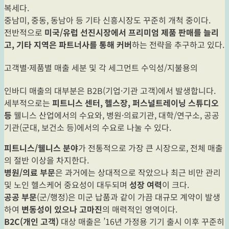
복세다.
중남미, 중동, 동남아 등 기타 신흥시장도 꾸준히 개척 중이다.
전반적으로
미국/유럽 선진시장에서 프리미엄 제품 판매를 늘리
고, 기타 지역은 파트너사를 통해 커버
하는 전략을 추구하고 있다.
고객별·제품별 매출 세분 및 각 세그먼트 수익성/지불용의
인바디 매출의 대부분은 B2B(기업·기관 고객)에서 발생합니다.
세부적으로는
피트니스 센터, 헬스장, 퍼스널트레이닝 스튜디오
등
웰니스 산업에서의 수요와, 병원·의료기관, 대학/연구소, 공공
기관(군대, 보건소 등)에서의 수요로 나눌 수 있다.
피트니스/웰니스 분야
가 전통적으로 가장 큰 시장으로, 전체 매출
의 절반 이상을 차지한다.
병원/의료 부문
은 과거에는 상대적으로 작았으나 최근 비만 관리
및 노인 헬스케어 중요성이 대두되며
성장 여력
이 크다.
공공 부문
(군/행정)은 미군 납품과 같이 가끔 대규모 계약이 발생
하여
변동성이 있으나 고마진
의 매력적인 영역이다.
B2C(개인 고객)
대상 매출은 ’16년 가정용 기기 출시 이후 꾸준히