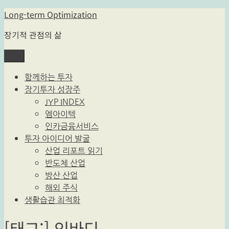
콘
Long-term Optimization
텐
장기적 관점의 삶
츠
로
메뉴
바
로
함께하는 투자
가
장기투자 성장주
기
JYP INDEX
엠아이텍
인카금융서비스
투자 아이디어 발굴
산업 리포트 읽기
반도체 산업
방산 산업
해외 주식
생활습관 최적화
[태그:]
인바디