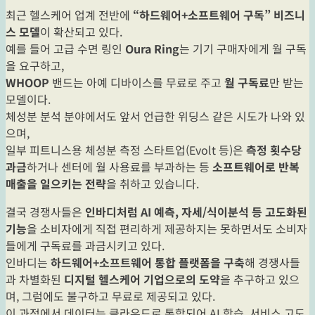
최근 헬스케어 업계 전반에
“하드웨어+소프트웨어 구독” 비즈니
스 모델
이 확산되고 있다.
예를 들어 고급 수면 링인
Oura Ring
는 기기 구매자에게 월 구독
을 요구하고,
WHOOP
밴드는 아예 디바이스를 무료로 주고
월 구독료
만 받는
모델이다.
체성분 분석 분야에서도 앞서 언급한 위딩스 같은 시도가 나와 있
으며,
일부 피트니스용 체성분 측정 스타트업(Evolt 등)은
측정 횟수당
과금
하거나 센터에 월 사용료를 부과하는 등
소프트웨어로 반복
매출을 일으키는 전략
을 취하고 있습니다.
결국 경쟁사들은
인바디처럼 AI 예측, 자세/식이분석 등 고도화된
기능
을 소비자에게 직접 편리하게 제공하지는 못하면서도 소비자
들에게 구독료를 과금시키고 있다.
인바디는
하드웨어+소프트웨어 통합 플랫폼을 구축
해 경쟁사들
과 차별화된
디지털 헬스케어 기업으로의 도약
을 추구하고 있으
며, 그럼에도 불구하고 무료로 제공되고 있다.
이 과정에서 데이터는 클라우드로 통합되어 AI 학습, 서비스 고도