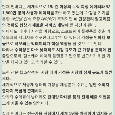
현재 인바디는 세계적으로
1억 건 이상의 누적 측정 데이터와 약
1,800만 명의 사용자 데이터를 확보
하고 있는데, 가정용 기기를
통한
개인별 연속 측정 데이터
가 축적되면
AI 건강관리 알고리즘
의 정확도 향상과 새로운 서비스 개발
에 큰 자산이 된다.
인바디도 데이터 자산을 바탕으로, 소프트웨어 플랫폼을 갖춘 기
업들과의 시너지를 추구한다고 밝힌 바 있는데
가정용 인바디 보
급으로 확보되는 빅데이터가 핵심 역할
을 할 것으로 보인다.
따라서
수익성은 다소 낮더라도 시장 규모가 큰 가정용 분야에 진
출
함으로써, 헬스케어 데이터 플랫폼 기업으로 변모하기 위한 기
반을 다지고 있다고 평가할 수 있다.
또한 전문 헬스장·병원
시장 대비 가정용 시장의 잠재 규모가 훨씬
크다
.
세계적으로 체중계 형태의 가정용 체성분계 수요는
일반 소비자
층까지 폭넓게 존재
하여,
단가와 수익률이 낮더라도
판매량 확대를 통해 전체 매출 외형을
크게 키울 수 있는 영역
이다.
실제 인바디는
전문가용 시장에서 세계 1위를 차지하며 입지를 굳