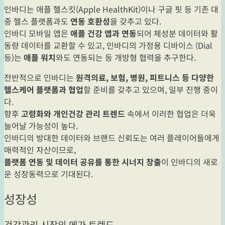
인바디는 애플 헬스킷(Apple HealthKit)이나 구글 핏 등 기존 대
중 헬스 플랫폼과도
연동 호환성
을 갖추고 있다.
인바디 모바일 앱은
애플 건강 앱과 연동
되어 체성분 데이터와 활
동량 데이터를 교환할 수 있고, 인바디의 가정용 디바이스 (Dial
등)는
애플 워치
와도 연동되는 등 개방형 협력을 추구한다.
전반적으로 인바디는
원격의료, 보험, 병원, 피트니스 등 다양한
헬스케어 플랫폼과 협업
할 준비를 갖추고 있으며, 일부 진행 중이
다.
향후
고령화와 개인건강 관리 트렌드
속에서 이러한 협업은 더욱
늘어날 가능성이 높다.
인바디의 방대한 데이터와 브랜드 신뢰도는 여러 플레이어들에게
매력적인 자산이므로,
플랫폼 연동 및 데이터 공유를 통한 시너지 창출
이 인바디의 새로
운 성장동력으로 기대된다.
성장성
건강관리 시장의 메가 트렌드