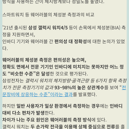
방식을 사용하는 간이 체지방계보다 정밀도를 높였다.
스마트워치 등 웨어러블의 체성분 측정과의 비교
’21년 출시된
삼성 갤럭시 워치4/5
등이 손목에서 체성분(BIA) 측
정을 지원하면서,
인바디 기기와 웨어러블 간
편의성 대 정확성
에 대한 논의가 있었
다.
웨어러블의 체성분 측정은 편의성은 높으며,
정확도 면에서 전문 기기인 인바디에 미치지는 못하지만 어느 정
도 “비슷한 수준”은 달성
한 것으로 평가된다.
삼성전자는
갤럭시 워치의 체지방량·골격근량 등 6가지 항목 측정
치가 전문 측정기기의 값과
93~98%의 높은 상관계수
를 보여 “
전
문장비에 상응하는 수준”이라는 결과
를 발표했다.
하지만
일반 사용자가 일상 환경에서 측정하는 경우
에는
인바디
대비 다소 편차가 발생
한다.
차이가 나는 주요 원인은 웨어러블의 측정 방식
에 있다.
갤럭시 워치는
두 손가락 전극을 이용해 상체 중심으로 전류
를 흘