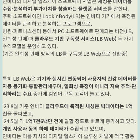
인바디의 디지털 헬스케어 소프트웨어 사업은
체성분 데이터를
수집·분석하여 부가가치를 창출하는 플랫폼 서비스
를 말한다.
주력 소프트웨어인 LookinBody(LB)는 인바디 기기에서 측정된
데이터를 관리하고 분석하는 프로그램으로,
병원·피트니스센터 등에서 PC 소프트웨어로 판매되는 버전(LB,
일회성 판매)과
클라우드 기반 구독형 서비스(LB Web)
두 가지
수익모델을 운영하고 있다.
(기존 일회성 판매 방식의 LB를 구독형 LB Web으로 전환중)
특히 LB Web은
기기와 실시간 연동되어 사용자의 건강 데이터를
자동 동기화·통합관리
해주며,
일회성 측정이 아니라 지속 추적·관
리하려는 수요
증가에 힘입어 구독 고객이 늘고 있다.
‘23.8월 기준 인바디
클라우드에 축적된 체성분 빅데이터는 1억
건
을 돌파했고,
‘24.5월 약
1억7천6백만 건
에 달할 정도로 빠르게 증가하고 있다.
개인 사용자 동의 하에 데이터가 수집
되고 있으며,
인바디는 이를 자사의 디지털 헬스케어 솔루션 개발에 적극 활용