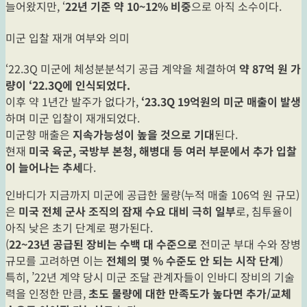
늘어왔지만, ‘
22년 기준 약 10~12% 비중
으로 아직 소수이다.
미군 입찰 재개 여부와 의미
‘22.3Q 미군에 체성분분석기 공급 계약을 체결하여
약 87억 원 가
량이 ‘22.3Q에 인식되었다.
이후 약 1년간 발주가 없다가,
‘23.3Q 19억원의 미군 매출이 발생
하며 미군 입찰이 재개되었다.
미군향 매출은
지속가능성이 높을 것으로 기대
된다.
현재
미국 육군, 국방부 본청, 해병대 등 여러 부문에서 추가 입찰
이 늘어나는 추세
다.
인바디가 지금까지 미군에 공급한 물량(누적 매출 106억 원 규모)
은
미국 전체 군사 조직의 잠재 수요 대비 극히 일부
로, 침투율이
아직 낮은 초기 단계로 평가된다.
(
22~23년 공급된 장비는 수백 대 수준으로
전미군 부대 수와 장병
규모를 고려하면 이는
전체의 몇 % 수준도 안 되는 시작 단계
)
특히, ’22년 계약 당시 미군 조달 관계자들이 인바디 장비의 기술
력을 인정한 만큼,
초도 물량에 대한 만족도가 높다면 추가/교체