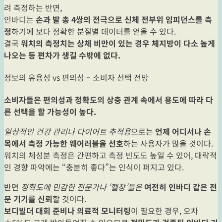
려 측정하는 반면,
인바디는
손과 발 총 4쌍의 전극으로 신체 전부위 임피던스를 측
정
하기에 보다 정확한 분절별 데이터를 얻을 수 있다.
결국
워치의 측정치는 상체 비만이 있는 경우 체지방이 다소 높게
나오는 등 편차가 생길 수밖에 없다.
정보의 유용성 vs 편의성 – 소비자 선택 전망
소비자들은 편의성과 정확도의 상충 관계 속에서 용도에 따라 다
른 선택을 할 가능성이 높다.
일상적인 건강 관리나 다이어트 추적용
으로는
언제 어디서나 손
목에서 측정 가능한 웨어러블을 선호
하는 사용자가 많을 것이다.
워치의 체성분 측정은 간편하고 측정 빈도도 높일 수 있어, 대략적
인 경향 파악에는 “충분히 좋다”는 인식이 퍼지고 있다.
반면
정확도에 민감한 전문가나 ‘헬창’들은
여전히 인바디 같은 전
문 기기를 신뢰
할 것이다.
보디빌더 대회 준비나 의료적 모니터링
이 필요한 경우, 오차