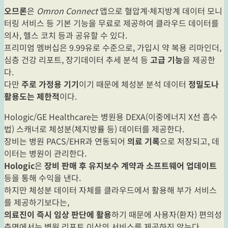
오므론
은
Omron Connect
앱으로 혈압계·체지방계 데이터 모니
터링 서비스 등 기본 기능을 무료로 제공하여 클라우드 데이터를
의사, 헬스 코치 등과 공유할 수 있다.
프리미엄 멤버십은 9.99유로 수준으로, 가입시 약 복용 리마인더,
심층 건강 리포트, 장기데이터 추세 분석 등
고급 기능
을 제공한
다.
다만
주로 가정용 기기
이기 때문에 체성분 분석 데이터
정밀도나
활용도는 제한적
이다.
Hologic/GE Healthcare는 병원용 DEXA(이중에너지 X선 흡수
법) 스캐너로 체성분(체지방률 등) 데이터를 제공한다.
장비는 병원 PACS/EHR과 연동되어
의료 기록
으로 저장되고, 데
이터는 병원이 관리한다.
Hologic
은
장비 판매 후 유지보수 계약과 소프트웨어 업데이트
등을 통해 수익을 낸다.
하지만 체성분 데이터 자체를 클라우드에서 활용해 부가 서비스
를 제공하기보다는,
의료진이 즉시 임상 판단에 활용
하기 때문에 사용자(환자) 편의성
측면에서는 병원 리포트 이상의 서비스를 제공하진 않는다.