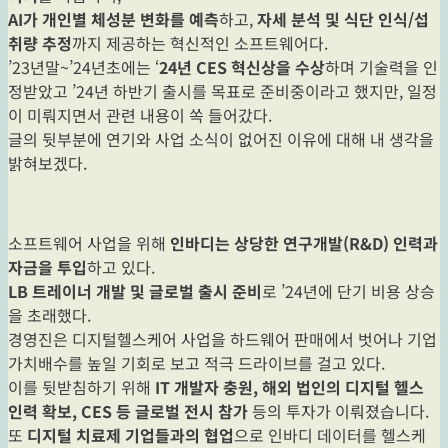
AI가 개인별 체성분 변화를 예측
하고,
자세 분석 및 식단 인식/섭
취량 추정
까지 제공하는 혁신적인 소프트웨어다.
’23년말~’24년초에는 ‘
24년 CES 혁신상을 수상
하며 기술력을 인
정받았고 ’24년 하반기 출시를 목표로 준비중이라고 했지만, 일정
이 미뤄지면서 관련 내용이 쏙 들어갔다.
글의 뒷부분에 연기와 사업 소식이 없어진 이유에 대해 내 생각을
밝혀보겠다.
소프트웨어 사업을 위해
인바디는 상당한 연구개발(R&D) 인력과
자금을 투입
하고 있다.
LB 트레이너 개발 및 글로벌 출시 준비
로 ’24년에 단기 비용 상승
을 초래했다.
경영진은 디지털헬스케어 사업을 하드웨어 판매에서 벗어나 기업
가치배수를 높일 기회로 보고 적극 드라이브를 걸고 있다.
이를 뒷받침하기 위해
IT 개발자 충원, 해외 법인의 디지털 헬스
인력 확보, CES 등 글로벌 전시 참가
등의 투자가 이뤄졌습니다.
또
디지털 치료제 기업들과의 협업
으로 인바디 데이터를 헬스케