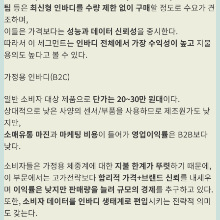
팀
등은
최신형 인바디를 수량 제한 없이 구매
할 정도로 수요가 견
조하며,
이들은 가격보다는
성능과 데이터 신뢰성
을 중시한다.
따라서 이 세그먼트는
인바디 전체에서 가장 수익성이 높고
지불
용의도 높다고 볼 수 있다.
가정용 인바디(B2C)
일반 소비자 대상 제품으로
단가는 20~30만 원대
이다.
상대적으로 낮은 사양의 센서/부품을 사용하므로 제조원가도 낮
지만,
소매유통 마진
과
마케팅 비용
이 들어가
영업이익률
은 B2B보다
낮다.
소비자들은 가정용 체중계에 대한
지불 한계가 뚜렷
하기 때문에,
이 부문에서는 고가전략보다
합리적 가격+브랜드 신뢰
를 내세우
며
이익률은 낮지만 판매량을 늘려 규모의 경제
를 추구하고 있다.
또한,
소비자 데이터를 인바디 생태계로 편입
시키는 전략적 의미
도 갖는다.