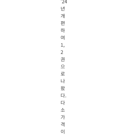
’24
년
개
편
하
여
1,
2
권
으
로
나
왔
다.
다
소
가
격
이