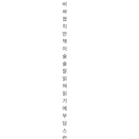
비
싸
졌
지
만
책
이
술
술
잘
읽
혀
읽
기
에
부
담
스
럽