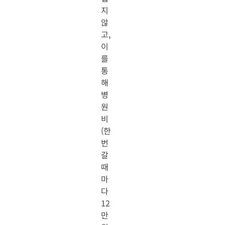
지
않
고,
이
를
통
해
병
원
비
(한
번
갈
때
마
다
12
만