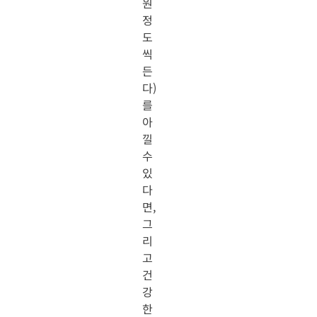
원
정
도
씩
든
다)
를
아
낄
수
있
다
면,
그
리
고
건
강
한