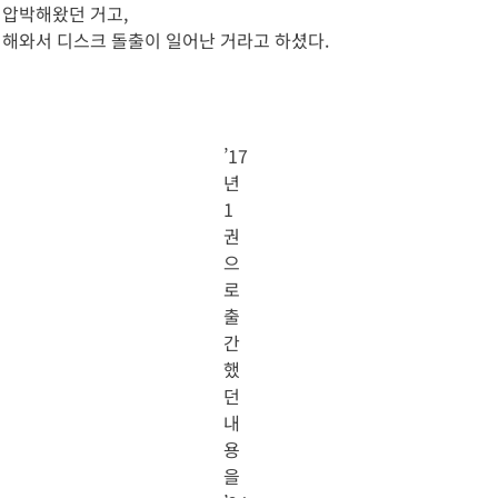
 압박해왔던 거고,
 해와서 디스크 돌출이 일어난 거라고 하셨다.
’17
년
1
권
으
로
출
간
했
던
내
용
을