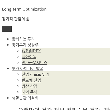
콘
Long-term Optimization
텐
츠
장기적 관점의 삶
로
바
메뉴
로
가
함께하는 투자
기
장기투자 성장주
JYP INDEX
엠아이텍
인카금융서비스
투자 아이디어 발굴
산업 리포트 읽기
반도체 산업
방산 산업
해외 주식
생활습관 최적화
오랜만의 건강 정보 정리 : 목 건강, 체