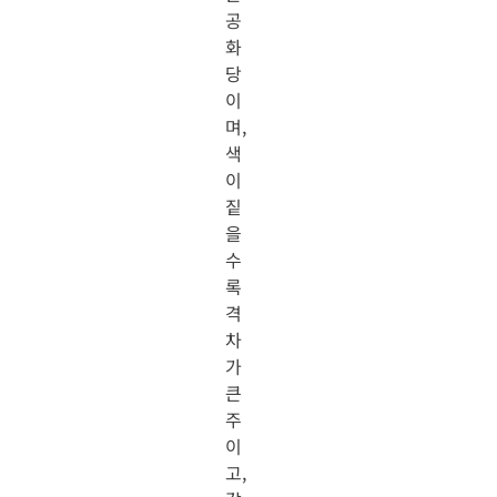
공
화
당
이
며,
색
이
짙
을
수
록
격
차
가
큰
주
이
고,