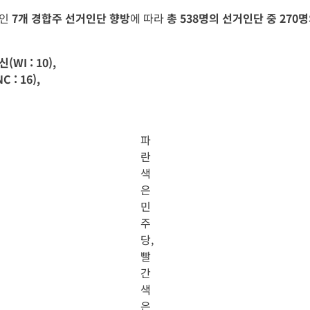
적인
7개 경합주 선거인단 향방
에 따라
총 538명의 선거인단 중 27
WI : 10),
 : 16),
파
란
색
은
민
주
당,
빨
간
색
은