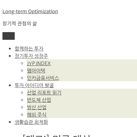
콘
Long-term Optimization
텐
츠
장기적 관점의 삶
로
바
메뉴
로
가
함께하는 투자
기
장기투자 성장주
JYP INDEX
엠아이텍
인카금융서비스
투자 아이디어 발굴
산업 리포트 읽기
반도체 산업
방산 산업
해외 주식
생활습관 최적화