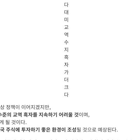
다
대
미
교
역
수
지
흑
자
가
더
크
다
통상 정책이 이어지겠지만,
수준의 교역 흑자를 지속하기 어려울 것
이며,
게 될 것이다.
국 주식에 투자하기 좋은 환경이 조성
될 것으로 예상된다.