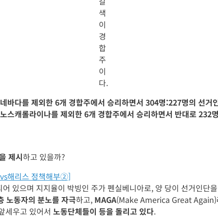
갈
색
이
경
합
주
이
다.
네바다를 제외한 6개 경합주에서 승리하면서 304명:227명의 선
노스캐롤라이나를 제외한 6개 경합주에서 승리하면서 반대로 232명
을 제시
하고 있을까?
vs해리스 정책해부②]
되어 있으며 지지율이 박빙인 주가 펜실베니아로, 양 당이 선거인단을
층 노동자의 분노를 자극
하고,
MAGA
(Make America Great A
 앞세우고 있어서
노동단체들이 등을 돌리고 있다
.