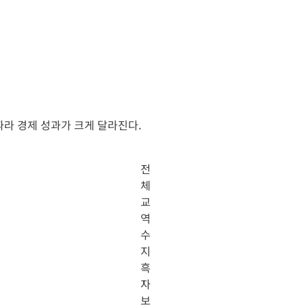
따라 경제 성과가 크게 달라진다.
전
체
교
역
수
지
흑
자
보