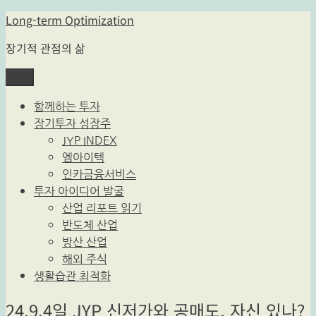
콘
Long-term Optimization
텐
장기적 관점의 삶
츠
로
메뉴
바
로
함께하는 투자
가
장기투자 성장주
기
JYP INDEX
엠아이텍
인카금융서비스
투자 아이디어 발굴
산업 리포트 읽기
반도체 산업
방산 산업
해외 주식
생활습관 최적화
24.9.4일 JYP 신저가와 공매도, 자신 있나?