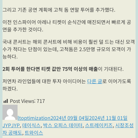
그리고 기존 공연 계획에 고척 돔 연말 투어를 추가했다.
이전 인스파이어 아레나 티켓이 순식간에 매진되면서 빠르게 공
연을 추가한 것이다.
국내 콘서트는 해외 콘서트에 비해 비용이 훨씬 덜 드는 대신 모객
수가 적다는 단점이 있는데, 고척돔은 2.5만명 규모의 모객이 가
능하다.
2회 투어를 한다면 티켓 값만 75억 이상의 매출
이 기대된다.
저연차 라인업들에 대한 투자 아이디어는
다른 글
로 이어가도록
하겠다.
Post Views:
717
글
작
카
쓴
성
테
ltoptimization
2024년 09월 04일
2024년 11월 01일
이
일
고
태
JYP
JYP
,
데이식스
,
박스 오피스 데이터
,
스트레이키즈
,
시장조성
자
리
그
자 공매도
,
트와이스