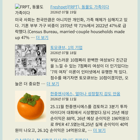
오
거
Freshpet(FRPT), 동물도 가족이다
롱
래
2026년 07월 19일
티
되
미국 사회는 한국만큼은 아니지만 개인화, 가족 해체가 심해지고 있
슈
는
다. 기혼 부부 가구 비중이 1970년 약 71%에서 2022년 47%로 급
진
좋
락했다.(Census Bureau, married-couple households made
2
은
"Freshpet(FRPT),
up 47% …
더 보기
상
주
동
결
식"
토모큐브, 1의 기업
물
과
2026년 07월 18일
도
·RWD
부담스러운 10점짜리 완벽한 여성보다 친근감
가
라
을 느낄 수 있는 7점짜리 여성이 더 인기있다는
족
는
‘7의 여자’ 이론이 인터넷에서 유행한 적 있다.
이
파
점수를 매기자면 토모큐브는 10점이겠지만, 오
다"
란
"토
늘은 더 중요한 …
더 보기
약
모
드
한중엔시에스, 얼마나 성장할지 감도 안옴
큐
실
2026년 07월 11일
브,
래
25.11월 한중엔시에스를 검토하고 3분기 투자
1
요?
아이디어 대회에서 시상했었다.당시 25년 예상
의
빨
순이익은 88억, 26년 예상 순이익은 196억원으
기
간
로 fPER 47.5였는데,25년 실제 순이익이 40억
업"
약
"한
원이 나오고, 26.1Q 순이익은 14억원으로, …
더 보기
은
중
여