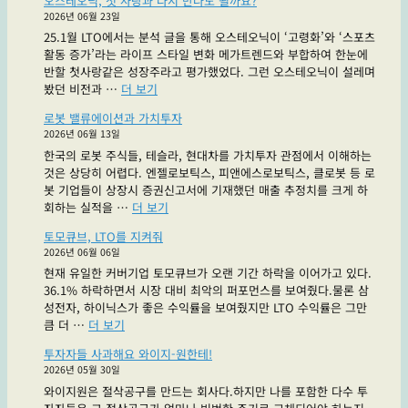
오스테오닉, 첫 사랑과 다시 만나도 될까요?
엔
기
2026년 06월 23일
시
있
25.1월 LTO에서는 분석 글을 통해 오스테오닉이 ‘고령화’와 ‘스포츠
에
습
활동 증가’라는 라이프 스타일 변화 메가트렌드와 부합하여 한눈에
스,
니
반할 첫사랑같은 성장주라고 평가했었다. 그런 오스테오닉이 설레며
얼
다"
"오
봤던 비전과 …
더 보기
마
스
나
로봇 밸류에이션과 가치투자
테
성
2026년 06월 13일
오
장
한국의 로봇 주식들, 테슬라, 현대차를 가치투자 관점에서 이해하는
닉,
할
것은 상당히 어렵다. 엔젤로보틱스, 피앤에스로보틱스, 클로봇 등 로
첫
지
봇 기업들이 상장시 증권신고서에 기재했던 매출 추정치를 크게 하
사
감
"로
회하는 실적을 …
더 보기
랑
도
봇
과
안
토모큐브, LTO를 지켜줘
밸
다
옴"
2026년 06월 06일
류
시
현재 유일한 커버기업 토모큐브가 오랜 기간 하락을 이어가고 있다.
에
만
36.1% 하락하면서 시장 대비 최악의 퍼포먼스를 보여줬다.물론 삼
이
나
성전자, 하이닉스가 좋은 수익률을 보여줬지만 LTO 수익률은 그만
션
도
"토
큼 더 …
더 보기
과
될
모
가
까
투자자들 사과해요 와이지-원한테!
큐
치
요?"
2026년 05월 30일
브,
투
와이지원은 절삭공구를 만드는 회사다.하지만 나를 포함한 다수 투
LTO
자"