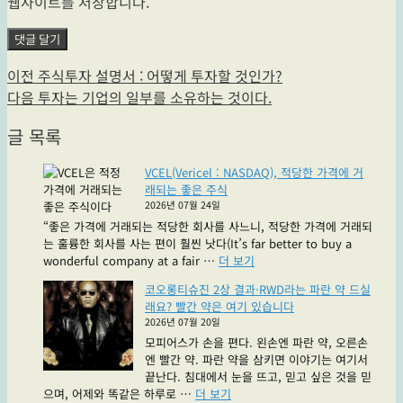
웹사이트를 저장합니다.
글
이
이전
주식투자 설명서 : 어떻게 투자할 것인가?
전
다
다음
투자는 기업의 일부를 소유하는 것이다.
탐
글:
음
글 목록
색
글:
VCEL(Vericel : NASDAQ), 적당한 가격에 거
래되는 좋은 주식
2026년 07월 24일
“좋은 가격에 거래되는 적당한 회사를 사느니, 적당한 가격에 거래되
는 훌륭한 회사를 사는 편이 훨씬 낫다(It’s far better to buy a
"VCEL(Vericel
wonderful company at a fair …
더 보기
:
코오롱티슈진 2상 결과·RWD라는 파란 약 드실
NASDAQ),
래요? 빨간 약은 여기 있습니다
적
2026년 07월 20일
당
모피어스가 손을 편다. 왼손엔 파란 약, 오른손
한
엔 빨간 약. 파란 약을 삼키면 이야기는 여기서
가
끝난다. 침대에서 눈을 뜨고, 믿고 싶은 것을 믿
격
"코
으며, 어제와 똑같은 하루로 …
더 보기
에