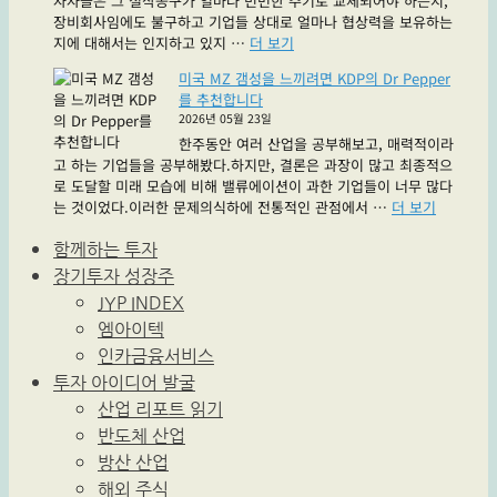
자자들은 그 절삭공구가 얼마나 빈번한 주기로 교체되어야 하는지,
를
장비회사임에도 불구하고 기업들 상대로 얼마나 협상력을 보유하는
지
"투
지에 대해서는 인지하고 있지 …
더 보기
켜
자
줘"
미국 MZ 갬성을 느끼려면 KDP의 Dr Pepper
자
를 추천합니다
들
2026년 05월 23일
사
한주동안 여러 산업을 공부해보고, 매력적이라
과
고 하는 기업들을 공부해봤다.하지만, 결론은 과장이 많고 최종적으
해
로 도달할 미래 모습에 비해 밸류에이션이 과한 기업들이 너무 많다
요
"미
는 것이었다.이러한 문제의식하에 전통적인 관점에서 …
더 보기
와
국
이
MZ
함께하는 투자
지-
갬
원
장기투자 성장주
성
한
JYP INDEX
을
테!"
엠아이텍
느
끼
인카금융서비스
려
투자 아이디어 발굴
면
산업 리포트 읽기
KDP
반도체 산업
의
Dr
방산 산업
Pepper
해외 주식